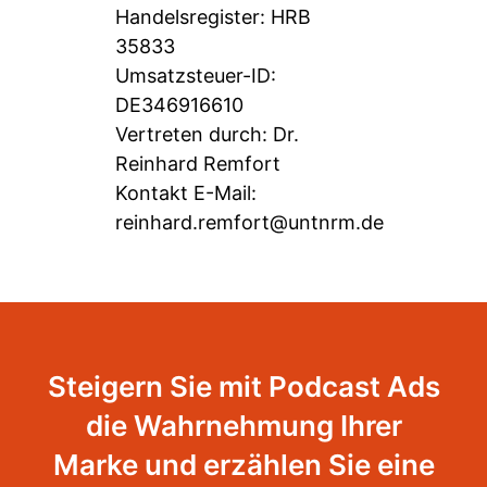
Handelsregister: HRB
35833
Umsatzsteuer-ID:
DE346916610
Vertreten durch: Dr.
Reinhard Remfort
Kontakt E-Mail:
reinhard.remfort@untnrm.de
Steigern Sie mit Podcast Ads
die Wahrnehmung Ihrer
Marke und erzählen Sie eine