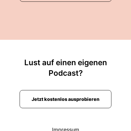
00:00:51: If my day goes this way at night I'm
gonna fucking break something tonight.
00:00:56: Your face!
00:00:57: Ja, es liegt daran, dass du einfach
nicht singen kannst.
Lust auf einen eigenen
00:01:02: Ich frage
Podcast?
00:01:03: mich,
00:01:03: wer's
Jetzt kostenlos ausprobieren
00:01:03: sonst erkannt hat?
00:01:05: Ich werde dir viele Leute zu Hause
haben gerade... Bestimmt!
Impressum