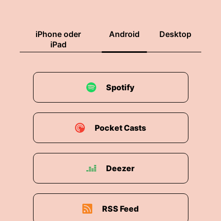
me Because hate is all the world has seen lately.
00:00:34: Reini, komm hier bitte!
iPhone oder
Android
Desktop
iPad
00:00:35: Was weiß ich?
00:00:36: Was weiß Ich ist... Beck?
Spotify
00:00:38: Oh, ich
00:00:39: hab keine Ahnung!
Pocket Casts
00:00:41: Reinall das soll nicht dein Ernst!
00:00:42: Do you know about the chainsaw?
Deezer
00:00:47: I can skin your ass raw!
00:00:50: Soll das Limbisket
RSS Feed
00:00:50: sein?!