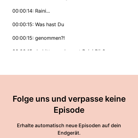
00:00:14: Raini...
00:00:15: Was hast Du
00:00:15: genommen?!
00:00:15: Ja bitte, wo kommt Raini Bär?
00:00:17: Soll ich...?
00:00:18: Okay, ich geb dir doch den Wurst.
00:00:20: Do you think we could fly?
Folge uns und verpasse keine
00:00:24: Eieieiei... Ich
Episode
00:00:24: bin raus.
Erhalte automatisch neue Episoden auf dein
00:00:26: Okay I know You wanna wanna hate
Endgerät.