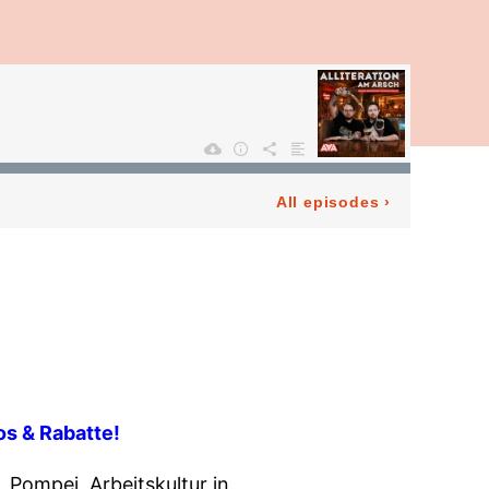
All episodes
›
fos & Rabatte!
 Pompei, Arbeitskultur in