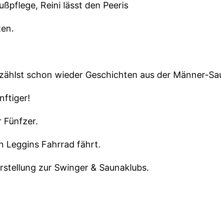
ußpflege, Reini lässt den Peeris
zen.
rzählst schon wieder Geschichten aus der Männer-Sa
nftiger!
r Fünfzer.
in Leggins Fahrrad fährt.
rstellung zur Swinger & Saunaklubs.
 Woche kritisiert Reini Weil eine Frau sich in meiner 
rüfung als Vollzugsbeamter in einem FKK-Club gemac