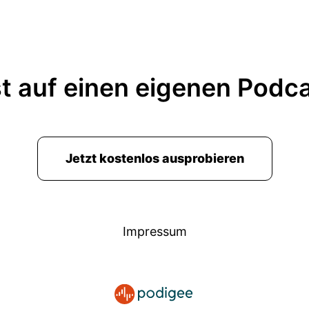
r die heutige Folge ja mal nehmen.
nde auch ein Kundendienstmagazin was wir machen.
eizen sind die Yvonne Willigse, der Podcaste.
t auf einen eigenen Podc
d können wir den Leuten heute immer den Unterschi
hem Swingerklub erklären.
t genau!
Jetzt kostenlos ausprobieren
lub ist eigentlich sowas wie ein Swinger Klub.
Bodell?
Impressum
e gute Frage.
h!