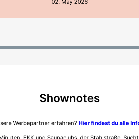
02. May 2026
Shownotes
sere Werbepartner erfahren?
Hier findest du alle In
inuten, FKK und Saunaclubs, der Stahlstraße, Sucht,