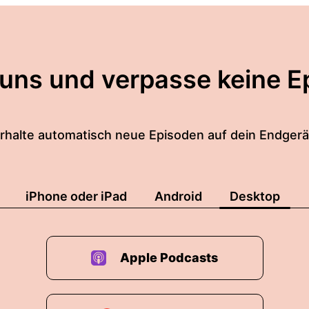
ch mich darüber ein wenig amüsiert, weil FKK
warte, der hat seine Abschlussprüfung als Justizvoll
 uns und verpasse keine E
t dass die FKK Clubs Prüfungen abnehmen sind die bei
ufsgenossenschaft informiert.
rhalte automatisch neue Episoden auf dein Endgerä
 ich habe auch nachgefragt.
iPhone oder iPad
Android
Desktop
ht so richtig darlegen.
absurder die Geschichte.
Apple Podcasts
as gepostet und dann schrieb mir aber so Ingeborgs 