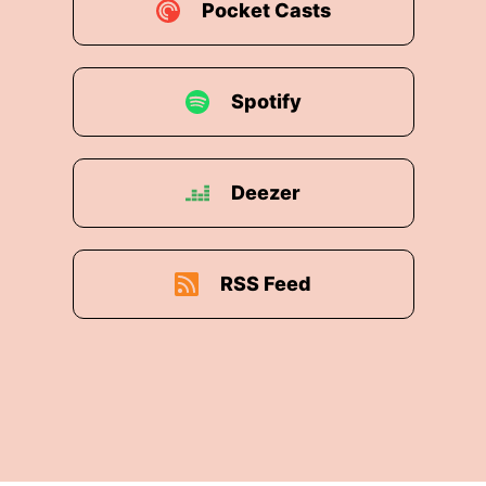
Pocket Casts
ikörperkultur, Bastia!
schon wissen?
Spotify
 Sexualität zu tun.
Deezer
unaklubs sind auch nur zum Saunieren da.
RSS Feed
nn wundert man sich dass man plötzlich einen Penis i
iesen Ingeborg und zwar zahlenreichend davon erklä
en ein Euphemismus für Bumsbude ist, wobei ich auch 
eser ganzen Sexual-Clubs.