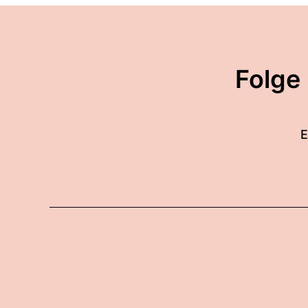
00:00:43: Und dann habe i
00:00:45: Klubs... Warte, 
Club gemacht!
Folge
00:00:57: Ich wusste nich
Handelskammer ist die Ber
E
00:01:06: also
00:01:07: Das Problem ist,
00:01:10: sie konnte es nic
00:01:13: Es wurde immer 
00:01:14: Dann habe ich d
dann runter.