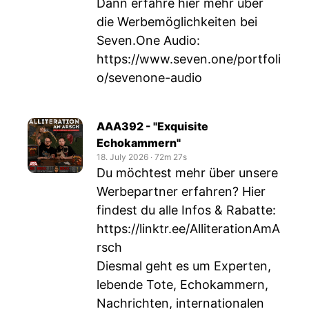
Dann erfahre hier mehr über
die Werbemöglichkeiten bei
Seven.One Audio:
https://www.seven.one/portfoli
o/sevenone-audio
AAA392 - "Exquisite
Echokammern"
18. July 2026
‧
72m 27s
Du möchtest mehr über unsere
Werbepartner erfahren? Hier
findest du alle Infos & Rabatte:
https://linktr.ee/AlliterationAmA
rsch
Diesmal geht es um Experten,
lebende Tote, Echokammern,
Nachrichten, internationalen